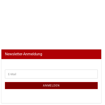
Newsletter-Anmeldung
WEITER
E-
ZUR
Mail
NEWSLETTER-
ANMELDUNG
ANMELDEN