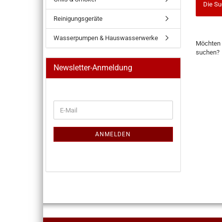
Die Su
Reinigungsgeräte
Wasserpumpen & Hauswasserwerke
MÖCHTE
Möchten 
SIE
suchen?
NOCH
EINMAL
Newsletter-Anmeldung
SUCHEN
WEITER
E-
ZUR
Mail
NEWSLETTER-
ANMELDUNG
ANMELDEN