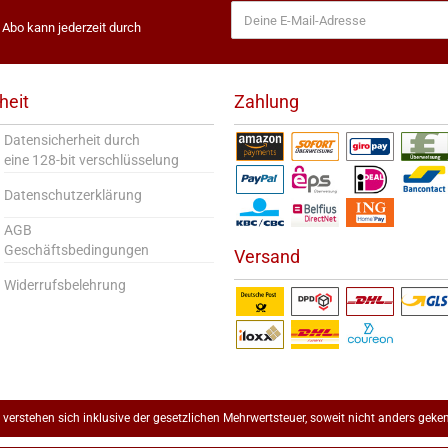
s Abo kann jederzeit durch
heit
Zahlung
Datensicherheit durch
eine 128-bit verschlüsselung
Datenschutzerklärung
AGB
Geschäftsbedingungen
Versand
Widerrufsbelehrung
e verstehen sich inklusive der gesetzlichen Mehrwertsteuer, soweit nicht anders geke