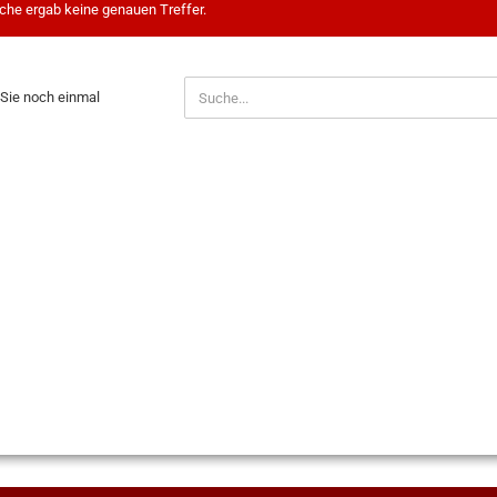
che ergab keine genauen Treffer.
N
Sie noch einmal
?