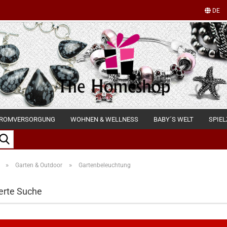
DE
ROMVERSORGUNG
WOHNEN & WELLNESS
BABY´S WELT
SPIE
Suche...
»
»
Garten & Outdoor
Gartenbeleuchtung
erte Suche