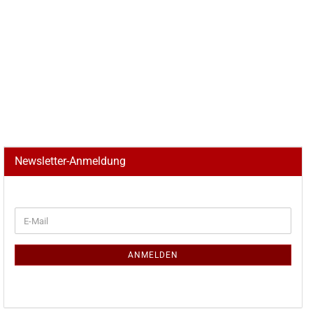
Newsletter-Anmeldung
WEITER
E-
ZUR
Mail
NEWSLETTER-
ANMELDUNG
ANMELDEN