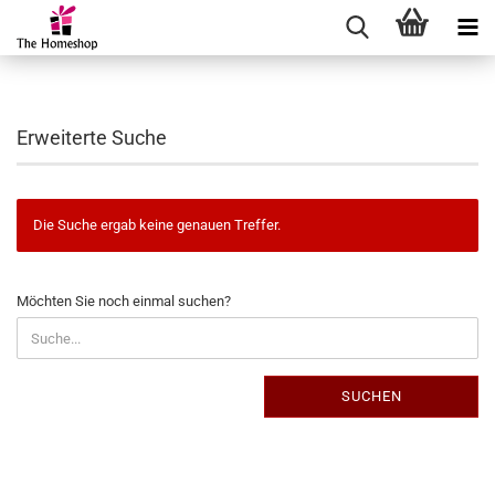
Erweiterte Suche
Die Suche ergab keine genauen Treffer.
MÖCHTEN
Möchten Sie noch einmal suchen?
SIE
NOCH
EINMAL
SUCHEN?
SUCHEN