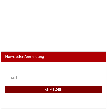
Newsletter-Anmeldung
WEITER
E-
ZUR
Mail
NEWSLETTER-
ANMELDUNG
ANMELDEN