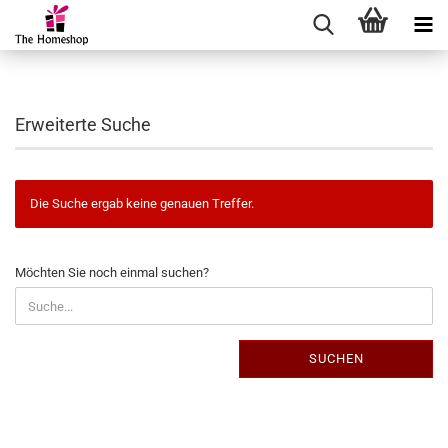
Erweiterte Suche
Die Suche ergab keine genauen Treffer.
MÖCHTEN
Möchten Sie noch einmal suchen?
SIE
NOCH
EINMAL
SUCHEN?
SUCHEN