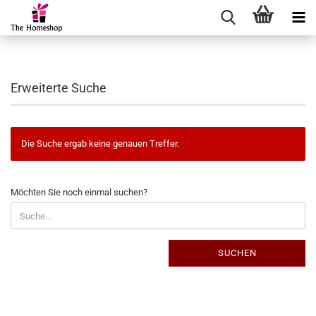
Erweiterte Suche
Die Suche ergab keine genauen Treffer.
MÖCHTEN
Möchten Sie noch einmal suchen?
SIE
NOCH
EINMAL
SUCHEN?
SUCHEN