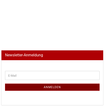
Newsletter-Anmeldung
WEITER
E-
ZUR
Mail
NEWSLETTER-
ANMELDUNG
ANMELDEN