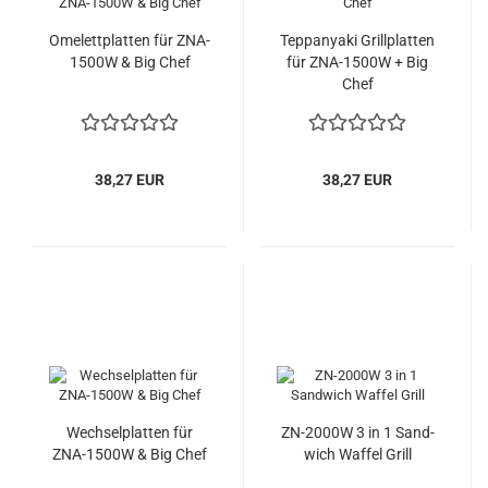
Ome­lett­plat­ten für ZNA-​
Tepp­an­ya­ki Grill­plat­ten
1500W & Big Chef
für ZNA-​1500W + Big
Chef
38,27 EUR
38,27 EUR
Wech­sel­plat­ten für
ZN-​2000W 3 in 1 Sand­
ZNA-​1500W & Big Chef
wich Waf­fel Grill