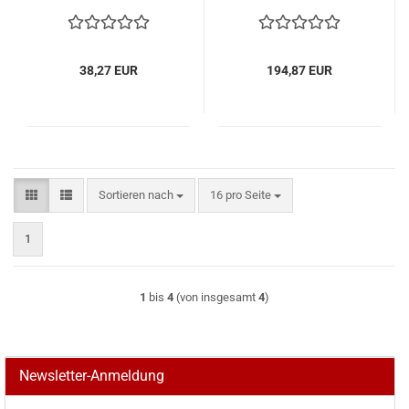
38,27 EUR
194,87 EUR
Sortieren nach
pro Seite
Sortieren nach
16 pro Seite
1
1
bis
4
(von insgesamt
4
)
Newsletter-Anmeldung